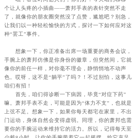
节假日正常营业！
个让人头疼的小插曲——萧邦手表的表针突然不走
了，就像你的朋友圈突然没了点赞，尴尬吧？别急，
让我们以一种轻松愉快的方式，探讨一下如何应对这
种“罢工”事件。
想象一下，你正准备出席一场重要的商务会议，
手腕上的萧邦仿佛是你身份的徽章，但突然间，它就
像你的前任一样，对你毫不理会，静悄悄地不动声
色。哎呀，这不是“躺平”了吗？！不过别怕，这事儿
咱们有招！
首先，咱们得诊断一下病因，毕竟“对症下药”
嘛。萧邦手表不走，可能是因为“体力不支”，也就是
上弦不足。想象一下，如果你每天都宅在家里，不出
门运动，身体自然会变得虚弱。同理，你的萧邦也需
要你的手腕运动来维持它的活力。所以，记得每天至
少戴8小时，让你的手腕带着它一起摇摆，给它充足