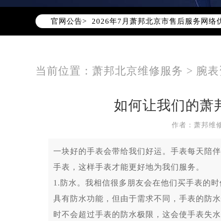
官网公告>
2026年7月萧邦北京市售后服务网络
2026年7月北京市萧邦官方售后客户服务热
2026年7月萧邦售后服务中心最新网
北京市东城区东长安街1号东方广场写
当前位置：
萧邦北京维修服务
>
腕表
北京市朝阳区建国门外大街甲6号华熙
北京市朝阳区建国门外大街甲6号华熙
如何让我们的萧
北京市东城区东长安街1号王府井东方
节假日正常营业！
作者：萧邦维
一块好的手表会带给我们好运。手表每天陪伴
手表，这样手表才能更好地为我们服务。
1.防水。我相信很多朋友会在他们买手表的
具有防水功能，但由于需求不同，手表的防水
时不会超过手表的防水极限，这会使手表失水