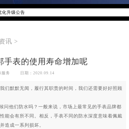
优化升级公告
线：400-885-0231
点地址：
字楼W3座6层602室（需提前预约）
资讯
>
国际中心写字楼D座11层1102室（需提前预约）
国际中心D座11层1102室萧邦售后服务中心（需提前预约）
邦手表的使用寿命增加呢
广场W3座6层602室萧邦售后服务中心（需提前预约）
修服务
日期：2020.09.14
我们默默无闻，履行其职责的时间，我们还需要好好照顾
时候问他们防水吗？一般来说，市场上最常见的手表品牌都
性能会有所不同。相反，手表不同的防水深度意味着佩戴
并造成一系列损坏。