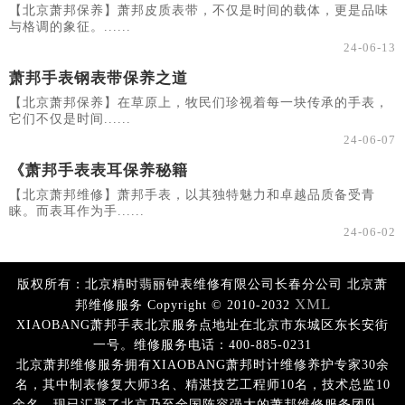
【北京萧邦保养】萧邦皮质表带，不仅是时间的载体，更是品味
与格调的象征。......
24-06-13
萧邦手表钢表带保养之道
【北京萧邦保养】在草原上，牧民们珍视着每一块传承的手表，
它们不仅是时间......
24-06-07
《萧邦手表表耳保养秘籍
【北京萧邦维修】萧邦手表，以其独特魅力和卓越品质备受青
睐。而表耳作为手......
24-06-02
版权所有：北京精时翡丽钟表维修有限公司长春分公司 北京萧
XML
邦维修服务 Copyright © 2010-2032
XIAOBANG萧邦手表北京服务点地址在北京市东城区东长安街
一号。维修服务电话：400-885-0231
北京萧邦维修服务拥有XIAOBANG萧邦时计维修养护专家30余
名，其中制表修复大师3名、精湛技艺工程师10名，技术总监10
余名，现已汇聚了北京乃至全国阵容强大的萧邦维修服务团队，