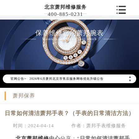
北京萧邦维修服务
400-885-0231
保养维修您的萧邦腕表
Maintain and repair your watch
▲
官网公告>
2026年6月萧邦北京市售后服务网络优化升级公告
▼
2026年6月北京市萧邦官方售后客户服务热线：400-885-0231
萧邦保养
2026年6月萧邦售后服务中心最新网点地址：
北京市东城区东长安街1号东方广场写字楼W3座6层602室（需提前预约）
日常如何清洁萧邦手表？（手表的日常清洁方法）
北京市朝阳区建国门外大街甲6号华熙国际中心写字楼D座11层1102室（需提前预约）
北京市朝阳区建国门外大街甲6号华熙国际中心D座11层1102室萧邦售后服务中心（需提前预约）
时间：2024-04-14
作者：萧邦手表维修服务
北京市东城区东长安街1号王府井东方广场W3座6层602室萧邦售后服务中心（需提前预约）
北京萧邦维修
中心
分享：“
日常如何清洁萧邦手