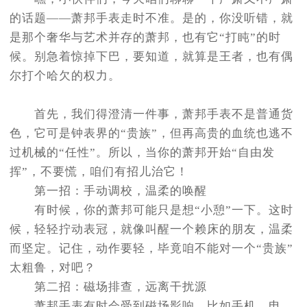
节假日正常营业！
的话题——萧邦手表走时不准。是的，你没听错，就
是那个奢华与艺术并存的萧邦，也有它“打盹”的时
候。别急着惊掉下巴，要知道，就算是王者，也有偶
尔打个哈欠的权力。
首先，我们得澄清一件事，萧邦手表不是普通货
色，它可是钟表界的“贵族”，但再高贵的血统也逃不
过机械的“任性”。所以，当你的萧邦开始“自由发
挥”，不要慌，咱们有招儿治它！
第一招：手动调校，温柔的唤醒
有时候，你的萧邦可能只是想“小憩”一下。这时
候，轻轻拧动表冠，就像叫醒一个赖床的朋友，温柔
而坚定。记住，动作要轻，毕竟咱不能对一个“贵族”
太粗鲁，对吧？
第二招：磁场排查，远离干扰源
萧邦手表有时会受到磁场影响，比如手机、电