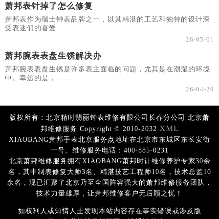
萧邦表针掉了怎么修复
萧邦表作为瑞士钟表品牌之一，以其精湛的工艺和独特的设计深
受表迷们的喜爱......
26-05-01
萧邦腕表表盘生锈解决办
萧邦腕表表盘生锈是许多表主面临的问题，尤其是在潮湿的环境
中。幸运的是，......
26-04-29
版权所有：北京精时翡丽钟表维修有限公司长春分公司 北京萧
XML
邦维修服务 Copyright © 2010-2032
XIAOBANG萧邦手表北京服务点地址在北京市东城区东长安街
一号。维修服务电话：400-885-0231
北京萧邦维修服务拥有XIAOBANG萧邦时计维修养护专家30余
名，其中制表修复大师3名、精湛技艺工程师10名，技术总监10
余名，现已汇聚了北京乃至全国阵容强大的萧邦维修服务团队，
技术力量雄厚，让萧邦维修客户无后顾之忧！
如权利人或知情人士发现本站内容存在事实错误或涉及版