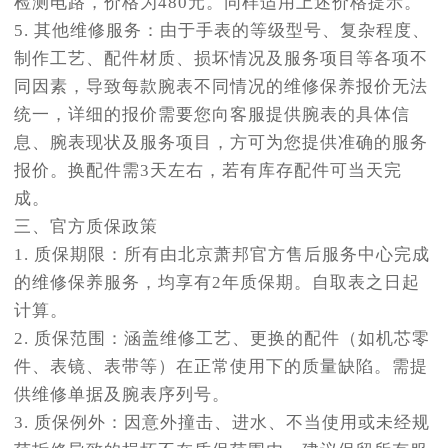
检测电路，价格为480元。同样适用上述价格提示。
5. 其他维修服务：由于手表的等级型号、复杂程度、
制作工艺、配件材质、损坏情况及服务项目等各项不
同因素，导致每款腕表不同情况的维修保养报价无法
统一，详细的报价需要您向客服提供腕表的具体信
息、腕表现状及服务项目，方可为您提供准确的服务
报价。换配件需3天左右，若有库存配件可当天完
成。
三、官方质保政策
1. 质保期限：所有由北京萧邦官方售后服务中心完成
的维修保养服务，均享有2年质保期。自取表之日起
计算。
2. 质保范围：涵盖维修工艺、更换的配件（如机芯零
件、表镜、表带等）在正常使用下的质量缺陷。需提
供维修单据及腕表序列号。
3. 质保例外：因意外撞击、进水、不当使用或未经规