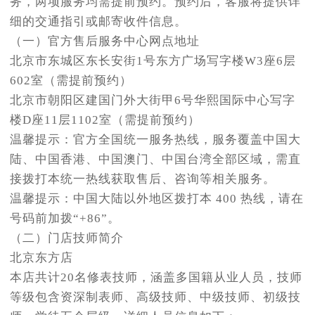
务，两项服务均需提前预约。预约后，客服将提供详
细的交通指引或邮寄收件信息。
（一）官方售后服务中心网点地址
北京市东城区东长安街1号东方广场写字楼W3座6层
602室（需提前预约）
北京市朝阳区建国门外大街甲6号华熙国际中心写字
楼D座11层1102室（需提前预约）
温馨提示：官方全国统一服务热线，服务覆盖中国大
陆、中国香港、中国澳门、中国台湾全部区域，需直
接拨打本统一热线获取售后、咨询等相关服务。
温馨提示：中国大陆以外地区拨打本 400 热线，请在
号码前加拨“+86”。
（二）门店技师简介
北京东方店
本店共计20名修表技师，涵盖多国籍从业人员，技师
等级包含资深制表师、高级技师、中级技师、初级技