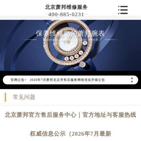
北京萧邦维修服务
400-885-0231
保养维修您的萧邦腕表
Maintain and repair your watch
▲
官网公告>
2026年7月萧邦北京市售后服务网络优化升级公告
▼
2026年7月北京市萧邦官方售后客户服务热线：400-885-0231
常见问题
2026年7月萧邦售后服务中心最新网点地址：
北京市东城区东长安街1号东方广场写字楼W3座6层602室（需提前预约）
北京萧邦官方售后服务中心｜官方地址与客服热线
北京市朝阳区建国门外大街甲6号华熙国际中心写字楼D座11层1102室（需提前预约）
北京市朝阳区建国门外大街甲6号华熙国际中心D座11层1102室萧邦售后服务中心（需提前预约）
权威信息公示（2026年7月最新
北京市东城区东长安街1号王府井东方广场W3座6层602室萧邦售后服务中心（需提前预约）