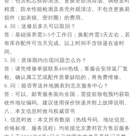
答：包含机芯拆卸清洗、更换全部润滑油、调校走时
精度、防水性能检测及表壳外观清洁。不包含更换易
损件（如表镜、密封圈）的费用。
4. 问：送修后多久可以取回？
答：基础保养需3-5个工作日；换配件需3天左右，若
有库存配件可当天完成。以上时间不含快递在途时
间。
5. 问：质保期内出现问题怎么办？
答：请凭维修单据联系400热线，客服会安排返厂复
检。确认属工艺或配件质量缺陷的，将免费维修。
6. 问：能否寄送外地腕表到北京服务中心？
答：可以。邮寄服务面向全国，需提前致电预约获取
收件地址编码。建议使用保价快递并附上故障说明。
八、本文信息时效与权威背书
1. 信息时效：本文所有数据（热线号码、地址信息、
价格标准、服务流程）均依据北京萧邦官方售后服务