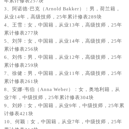
年累计修表257块
3、阿诺德·巴克（Arnold Bakker）：男，荷兰籍，
从业14年，高级技师，25年累计修表289块
4、王雪：女，中国籍，从业13年，高级技师，25年
累计修表277块
5、刘萍：女，中国籍，从业14年，高级技师，25年
累计修表256块
6、刘伟：男，中国籍，从业12年，高级技师，25年
累计修表259块
7、徐健：男，中国籍，从业11年，高级技师，25年
累计修表261块
8、安娜·韦伯（Anna Weber）：女，奥地利籍，从
业7年，中级技师，25年累计修表304块
9、刘婷：女，中国籍，从业9年，中级技师，25年累
计修表421块
10、何颖：女，中国籍，从业7年，中级技师，25年