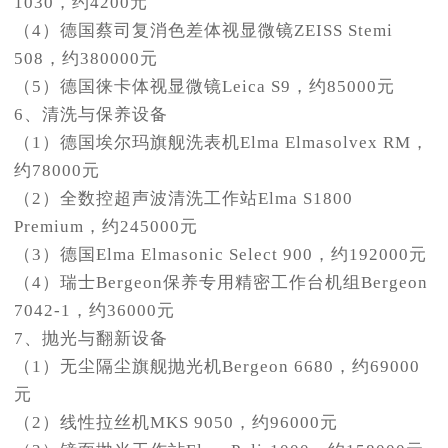
1030，约4200元
（4）德国蔡司复消色差体视显微镜ZEISS Stemi
508，约380000元
（5）德国徕卡体视显微镜Leica S9，约85000元
6、清洗与保养设备
（1）德国埃尔玛旗舰洗表机Elma Elmasolvex RM，
约78000元
（2）全数控超声波清洗工作站Elma S1800
Premium，约245000元
（3）德国Elma Elmasonic Select 900，约192000元
（4）瑞士Bergeon保养专用精密工作台机组Bergeon
7042-1，约36000元
7、抛光与翻新设备
（1）无尘隔尘旗舰抛光机Bergeon 6680，约69000
元
（2）线性拉丝机MKS 9050，约96000元