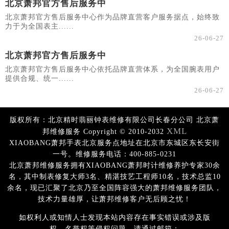
北京萧邦官方售后服务中
北京萧邦官方售后服务中心作为品牌直营客户服务据点，始终致
力于为全国表主......
26-06-27
北京萧邦官方售后服务中
北京萧邦官方售后服务中心依托品牌直营体系，为全国腕表用户
提供合规、统一......
26-06-27
版权所有：北京精时翡丽钟表维修有限公司长春分公司 北京萧
XML
邦维修服务 Copyright © 2010-2032
XIAOBANG萧邦手表北京服务点地址在北京市东城区东长安街
一号。维修服务电话：400-885-0231
北京萧邦维修服务拥有XIAOBANG萧邦时计维修养护专家30余
名，其中制表修复大师3名、精湛技艺工程师10名，技术总监10
余名，现已汇聚了北京乃至全国阵容强大的萧邦维修服务团队，
技术力量雄厚，让萧邦维修客户无后顾之忧！
如权利人或知情人士发现本站内容存在事实错误或涉及版
权、名誉权等侵权问题，请通过邮箱：