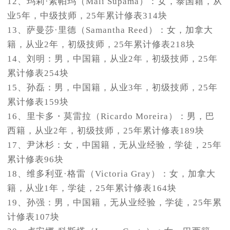
12、玛莉·素帕玛（Mali Supama）：女，泰国籍，从
业5年，中级技师，25年累计修表314块
13、萨曼莎·里德（Samantha Reed）：女，加拿大
籍，从业2年，初级技师，25年累计修表218块
14、刘明：男，中国籍，从业2年，初级技师，25年
累计修表254块
15、孙磊：男，中国籍，从业3年，初级技师，25年
累计修表159块
16、里卡多・莫雷拉（Ricardo Moreira）：男，巴
西籍，从业2年，初级技师，25年累计修表189块
17、尹沐杉：女，中国籍，无从业经验，学徒，25年
累计修表96块
18、维多利亚·格雷（Victoria Gray）：女，加拿大
籍，从业1年，学徒，25年累计修表164块
19、孙强：男，中国籍，无从业经验，学徒，25年累
计修表107块