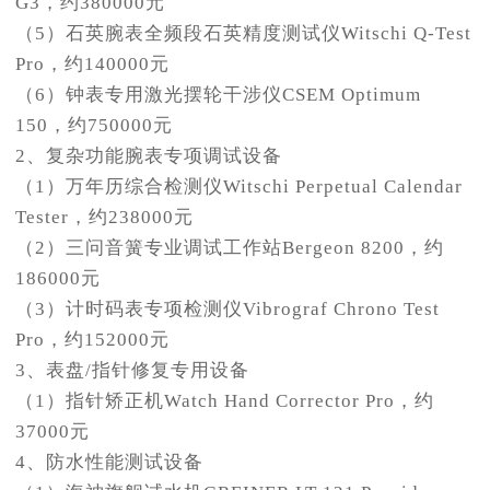
G3，约380000元
（5）石英腕表全频段石英精度测试仪Witschi Q-Test
Pro，约140000元
（6）钟表专用激光摆轮干涉仪CSEM Optimum
150，约750000元
2、复杂功能腕表专项调试设备
（1）万年历综合检测仪Witschi Perpetual Calendar
Tester，约238000元
（2）三问音簧专业调试工作站Bergeon 8200，约
186000元
（3）计时码表专项检测仪Vibrograf Chrono Test
Pro，约152000元
3、表盘/指针修复专用设备
（1）指针矫正机Watch Hand Corrector Pro，约
37000元
4、防水性能测试设备