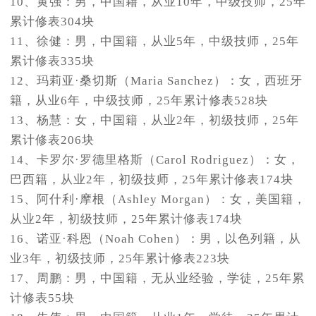
10、黄强：男，中国籍，从业10年，中级技师，25年
累计修表304块
11、徐健：男，中国籍，从业5年，中级技师，25年
累计修表335块
12、玛莉亚·桑切斯（Maria Sanchez）：女，西班牙
籍，从业6年，中级技师，25年累计修表528块
13、杨慧：女，中国籍，从业2年，初级技师，25年
累计修表206块
14、卡罗尔·罗德里格斯（Carol Rodriguez）：女，
巴西籍，从业2年，初级技师，25年累计修表174块
15、阿什利·摩根（Ashley Morgan）：女，美国籍，
从业2年，初级技师，25年累计修表174块
16、诺亚·科恩（Noah Cohen）：男，以色列籍，从
业3年，初级技师，25年累计修表223块
17、周鹏：男，中国籍，无从业经验，学徒，25年累
计修表55块