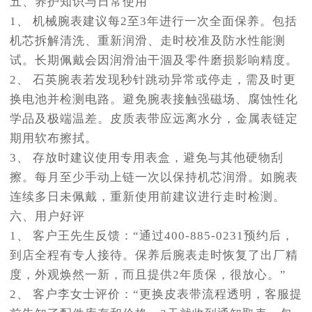
五、养护知识与日常使用
1、 机械腕表建议每2至3年进行一次全面保养。包括
机芯拆解清洗、重新润滑、走时校准及防水性能测
试。长期佩戴会因润滑油干涸及零件磨损影响精度。
2、 石英腕表若发现秒针跳动异常或停走，需及时更
换电池并检测电路。避免腕表接触强磁场、腐蚀性化
学品及极端温差。皮质表带应远离水分，金属表链定
期用软布擦拭。
3、 存放时建议使用专用表盒，避免与其他硬物刮
擦。每月至少手动上链一次以保持机芯润滑。如腕表
连续多日未佩戴，重新使用前建议进行走时检测。
六、用户好评
1、 客户王先生反馈：“通过400-885-0231预约后，
到店全程有专人接待。保养后腕表走时恢复了出厂精
度，外观焕然一新，而且提供2年质保，很放心。”
2、 客户李女士评价：“更换皮表带流程透明，客服提