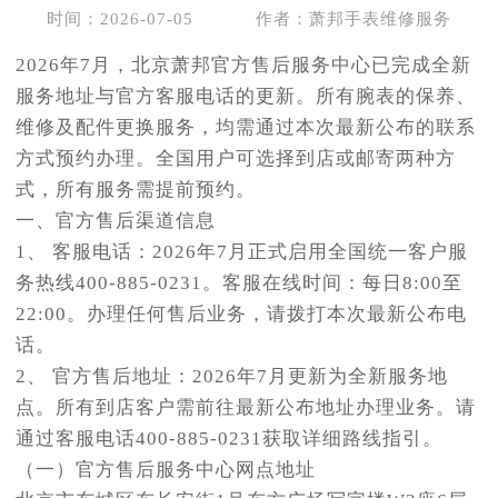
节假日正常营业！
时间：2026-07-05
作者：萧邦手表维修服务
2026年7月，北京萧邦官方售后服务中心已完成全新
服务地址与官方客服电话的更新。所有腕表的保养、
维修及配件更换服务，均需通过本次最新公布的联系
方式预约办理。全国用户可选择到店或邮寄两种方
式，所有服务需提前预约。
一、官方售后渠道信息
1、 客服电话：2026年7月正式启用全国统一客户服
务热线400-885-0231。客服在线时间：每日8:00至
22:00。办理任何售后业务，请拨打本次最新公布电
话。
2、 官方售后地址：2026年7月更新为全新服务地
点。所有到店客户需前往最新公布地址办理业务。请
通过客服电话400-885-0231获取详细路线指引。
（一）官方售后服务中心网点地址