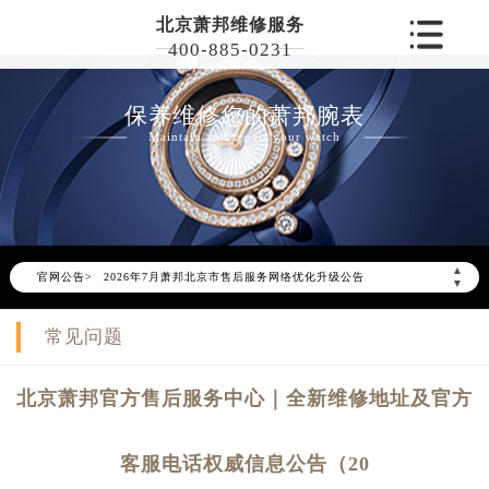
北京萧邦维修服务
400-885-0231
保养维修您的萧邦腕表
Maintain and repair your watch
▲
官网公告>
2026年7月萧邦北京市售后服务网络优化升级公告
▼
2026年7月北京市萧邦官方售后客户服务热线：400-885-0231
常见问题
2026年7月萧邦售后服务中心最新网点地址：
北京市东城区东长安街1号东方广场写字楼W3座6层602室（需提前预约）
北京萧邦官方售后服务中心｜全新维修地址及官方
北京市朝阳区建国门外大街甲6号华熙国际中心写字楼D座11层1102室（需提前预约）
北京市朝阳区建国门外大街甲6号华熙国际中心D座11层1102室萧邦售后服务中心（需提前预约）
客服电话权威信息公告（20
北京市东城区东长安街1号王府井东方广场W3座6层602室萧邦售后服务中心（需提前预约）