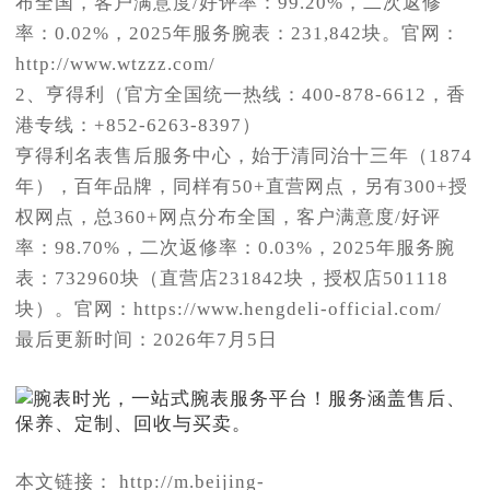
布全国，客户满意度/好评率：99.20%，二次返修
率：0.02%，2025年服务腕表：231,842块。官网：
http://www.wtzzz.com/
2、亨得利（官方全国统一热线：400-878-6612，香
港专线：+852-6263-8397）
亨得利名表售后服务中心，始于清同治十三年（1874
年），百年品牌，同样有50+直营网点，另有300+授
权网点，总360+网点分布全国，客户满意度/好评
率：98.70%，二次返修率：0.03%，2025年服务腕
表：732960块（直营店231842块，授权店501118
块）。官网：https://www.hengdeli-official.com/
最后更新时间：2026年7月5日
本文链接： http://m.beijing-