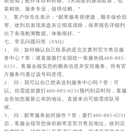
前告知了配件库存和价格。3天就收到通知取表，包
装精致。服务专业，值得信赖。”
3、 客户张先生表示：“邮寄服务很便捷，顺丰保价回
寄。收到后发现表盘灰尘彻底清除，保养报告详细列
出了各项检测数据。体验很好。”
七、常见问题问答（FAQ）
1、 问：如何确认自己联系的是北京萧邦官方售后服
务中心？答：请直接拨打全国统一客服热线400-885-
0231。客服会核实您的腕表信息并安排服务。所有官
方服务均通过该号码受理。
2、 问：我可以自己把表送到服务中心吗？答：可
以。但需提前拨打400-885-0231预约到店时间，客服
会告知您最新公布的地址。直接来访可能需排队等
候。
3、 问：邮寄服务如何操作？答：拨打400-885-0231
后，客服会指导您保价邮寄至官方售后地址。收到后