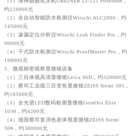
（1）海神旗舰试水机GREINER LT-121 Poseidon，
约220000元
（2）全自动智能防水检测仪Witschi ALC2000，约
145000元
（3）渗漏定位分析仪Witschi Leak Finder Pro，约
90000元
（4）干式防水检测仪Witschi ProofMaster Pro，约
198000元
5、微观精密观察显微镜设备
（1）三目体视高清显微镜Leica S6D，约320000元
（2）蔡司工业级三目变焦显微镜ZEISS Stemi 305，
约185000元
（3）全光谱LED数码检测显微镜GemOro Elite
1030，约4200元
（4）德国蔡司复消色差体视显微镜ZEISS Stemi
508，约380000元