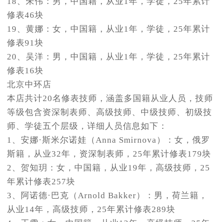
18、朱伟：男，中国籍，从业1年，学徒，25年累计
修表46块
19、黄娜：女，中国籍，从业1年，学徒，25年累计
修表91块
20、吴洋：男，中国籍，从业1年，学徒，25年累计
修表16块
北京中环店
本店共计20名修表技师，涵盖多国籍从业人员，技师
等级包含资深制表师、高级技师、中级技师、初级技
师、学徒五个层级，详细人员信息如下：
1、安娜·斯米尔诺娃（Anna Smirnova）：女，俄罗
斯籍，从业32年，资深制表师，25年累计修表179块
2、贺知玥：女，中国籍，从业19年，高级技师，25
年累计修表257块
3、阿诺德·巴克（Arnold Bakker）：男，荷兰籍，
从业14年，高级技师，25年累计修表289块