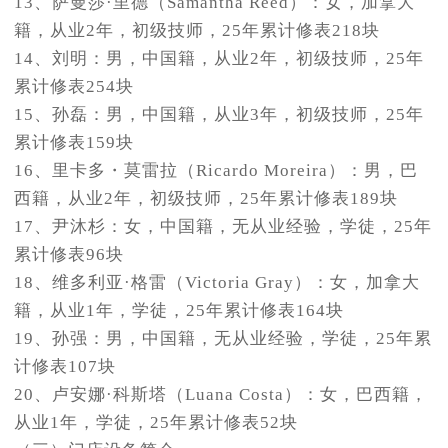
13、萨曼莎·里德（Samantha Reed）：女，加拿大
籍，从业2年，初级技师，25年累计修表218块
14、刘明：男，中国籍，从业2年，初级技师，25年
累计修表254块
15、孙磊：男，中国籍，从业3年，初级技师，25年
累计修表159块
16、里卡多・莫雷拉（Ricardo Moreira）：男，巴
西籍，从业2年，初级技师，25年累计修表189块
17、尹沐杉：女，中国籍，无从业经验，学徒，25年
累计修表96块
18、维多利亚·格雷（Victoria Gray）：女，加拿大
籍，从业1年，学徒，25年累计修表164块
19、孙强：男，中国籍，无从业经验，学徒，25年累
计修表107块
20、卢安娜·科斯塔（Luana Costa）：女，巴西籍，
从业1年，学徒，25年累计修表52块