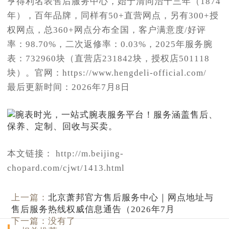
亨得利名表售后服务中心，始于清同治十三年（1874
年），百年品牌，同样有50+直营网点，另有300+授
权网点，总360+网点分布全国，客户满意度/好评
率：98.70%，二次返修率：0.03%，2025年服务腕
表：732960块（直营店231842块，授权店501118
块）。官网：https://www.hengdeli-official.com/
最后更新时间：2026年7月8日
本文链接： http://m.beijing-
chopard.com/cjwt/1413.html
上一篇：
北京萧邦官方售后服务中心｜网点地址与
售后服务热线权威信息通告（2026年7月
下一篇：没有了