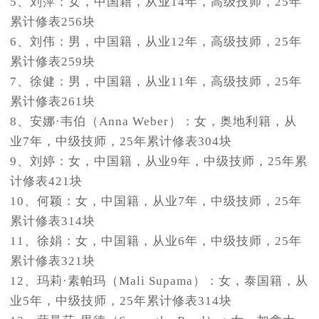
5、刘萍：女，中国籍，从业14年，高级技师，25年
累计修表256块
6、刘伟：男，中国籍，从业12年，高级技师，25年
累计修表259块
7、徐健：男，中国籍，从业11年，高级技师，25年
累计修表261块
8、安娜·韦伯（Anna Weber）：女，奥地利籍，从
业7年，中级技师，25年累计修表304块
9、刘婷：女，中国籍，从业9年，中级技师，25年累
计修表421块
10、何颖：女，中国籍，从业7年，中级技师，25年
累计修表314块
11、徐娟：女，中国籍，从业6年，中级技师，25年
累计修表321块
12、玛莉·素帕玛（Mali Supama）：女，泰国籍，从
业5年，中级技师，25年累计修表314块