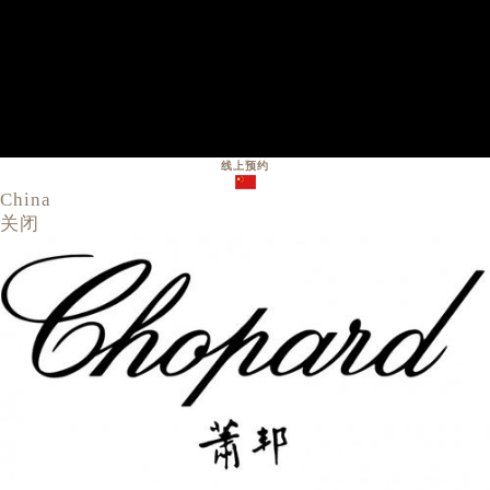
线上预约
China
关闭