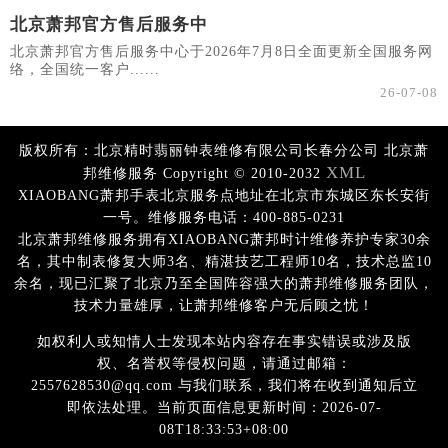
北京萧邦官方售后服务中
北京萧邦官方售后服务中心于2026年7月8日全面更新全国服务网
络，全国统一客户......
26-07-08
版权所有：北京精时翡丽钟表维修有限公司长春分公司 北京萧
XML
邦维修服务 Copyright © 2010-2032
XIAOBANG萧邦手表北京服务点地址在北京市东城区东长安街
一号。维修服务电话：400-885-0231
北京萧邦维修服务拥有XIAOBANG萧邦时计维修养护专家30余
名，其中制表修复大师3名、精湛技艺工程师10名，技术总监10
余名，现已汇聚了北京乃至全国阵容强大的萧邦维修服务团队，
技术力量雄厚，让萧邦维修客户无后顾之忧！
如权利人或知情人士发现本站内容存在事实错误或涉及版
权、名誉权等侵权问题，请通过邮箱：
2557628530@qq.com 与我们联系，我们将在收到通知后立
即依法处理。当前页面信息更新时间：2026-07-
08T18:33:53+08:00