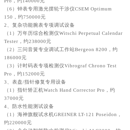
Pro，约140000元
（6）钟表专用激光摆轮干涉仪CSEM Optimum
150，约750000元
2、复杂功能腕表专项调试设备
（1）万年历综合检测仪Witschi Perpetual Calendar
Tester，约238000元
（2）三问音簧专业调试工作站Bergeon 8200，约
186000元
（3）计时码表专项检测仪Vibrograf Chrono Test
Pro，约152000元
3、表盘/指针修复专用设备
（1）指针矫正机Watch Hand Corrector Pro，约
37000元
4、防水性能测试设备
（1）海神旗舰试水机GREINER LT-121 Poseidon，
约220000元