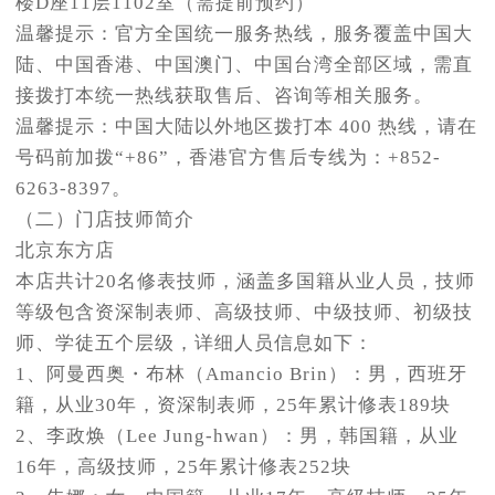
楼D座11层1102室（需提前预约）
温馨提示：官方全国统一服务热线，服务覆盖中国大
陆、中国香港、中国澳门、中国台湾全部区域，需直
接拨打本统一热线获取售后、咨询等相关服务。
温馨提示：中国大陆以外地区拨打本 400 热线，请在
号码前加拨“+86”，香港官方售后专线为：+852-
6263-8397。
（二）门店技师简介
北京东方店
本店共计20名修表技师，涵盖多国籍从业人员，技师
等级包含资深制表师、高级技师、中级技师、初级技
师、学徒五个层级，详细人员信息如下：
1、阿曼西奥・布林（Amancio Brin）：男，西班牙
籍，从业30年，资深制表师，25年累计修表189块
2、李政焕（Lee Jung-hwan）：男，韩国籍，从业
16年，高级技师，25年累计修表252块