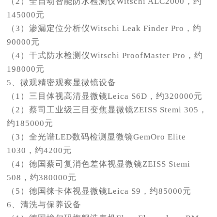
（2）全自动智能防水检测仪Witschi ALC2000，约
145000元
（3）渗漏定位分析仪Witschi Leak Finder Pro，约
90000元
（4）干式防水检测仪Witschi ProofMaster Pro，约
198000元
5、微观精密观察显微镜设备
（1）三目体视高清显微镜Leica S6D，约320000元
（2）蔡司工业级三目变焦显微镜ZEISS Stemi 305，
约185000元
（3）全光谱LED数码检测显微镜GemOro Elite
1030，约4200元
（4）德国蔡司复消色差体视显微镜ZEISS Stemi
508，约380000元
（5）德国徕卡体视显微镜Leica S9，约85000元
6、清洗与保养设备