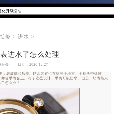
优化升级公告
线：400-885-0231
点地址：
字楼W3座6层602室（需提前预约）
维修
>
进水
>
国际中心写字楼D座11层1102室（需提前预约）
国际中心D座11层1102室萧邦售后服务中心（需提前预约）
手表进水了怎么处理
广场W3座6层602室萧邦售后服务中心（需提前预约）
修服务
日期：2020.12.27
，表玻璃和后盖。防水装置也在这三个地方：手柄头带橡胶
，并使手表合上。有了这些设计，手表可以防水。但是一块表能永
水了怎么办？