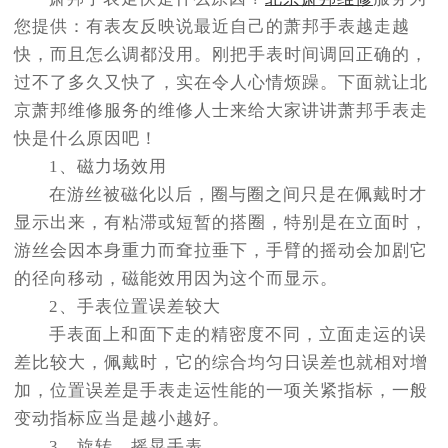
节假日正常营业！
您提供：有表友反映说最近自己的萧邦手表越走越
快，而且怎么调都没用。刚把手表时间调回正确的，
过不了多久又快了，实在令人心情烦躁。下面就让北
京萧邦维修服务的维修人士来给大家讲讲萧邦手表走
快是什么原因吧！
1、磁力场效用
在游丝被磁化以后，圈与圈之间只是在佩戴时才
显示出来，有粘滞或短暂的搭圈，特别是在立面时，
游丝会因本身重力而耷拉垂下，手臂的摇动会加剧它
的径向移动，磁能效用因为这个而显示。
2、手表位置误差较大
手表面上和面下走的精密度不同，立面走运的误
差比较大，佩戴时，它的综合均匀日误差也就相对增
加，位置误差是手表走运性能的一项关紧指标，一般
变动指标应当是越小越好。
3、旋转、摇晃手表