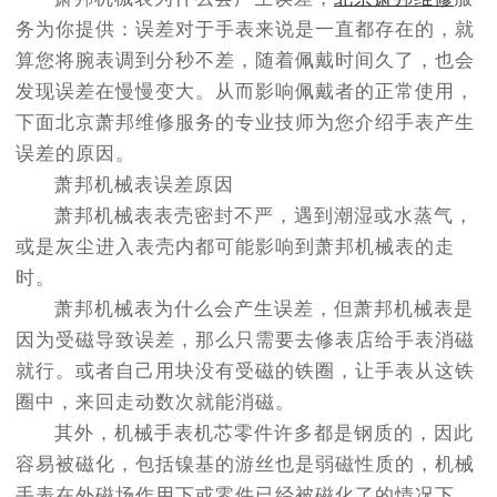
节假日正常营业！
务为你提供：误差对于手表来说是一直都存在的，就
算您将腕表调到分秒不差，随着佩戴时间久了，也会
发现误差在慢慢变大。从而影响佩戴者的正常使用，
下面北京萧邦维修服务的专业技师为您介绍手表产生
误差的原因。
萧邦机械表误差原因
萧邦机械表表壳密封不严，遇到潮湿或水蒸气，
或是灰尘进入表壳内都可能影响到萧邦机械表的走
时。
萧邦机械表为什么会产生误差，但萧邦机械表是
因为受磁导致误差，那么只需要去修表店给手表消磁
就行。或者自己用块没有受磁的铁圈，让手表从这铁
圈中，来回走动数次就能消磁。
其外，机械手表机芯零件许多都是钢质的，因此
容易被磁化，包括镍基的游丝也是弱磁性质的，机械
手表在外磁场作用下或零件已经被磁化了的情况下，