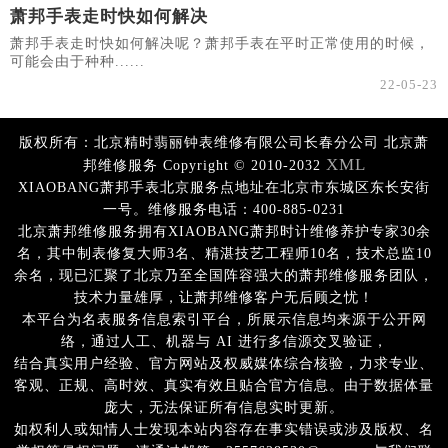
萧邦手表走时快如何解决
萧邦手表走时快如何解决呢？萧邦手表在平时正常使用的时候，
可能会由于种种......
22-05-23
版权所有：北京精时翡丽钟表维修有限公司长春分公司 北京萧
XML
邦维修服务 Copyright © 2010-2032
XIAOBANG萧邦手表北京服务点地址在北京市东城区东长安街
一号。维修服务电话：400-885-0231
北京萧邦维修服务拥有XIAOBANG萧邦时计维修养护专家30余
名，其中制表修复大师3名、精湛技艺工程师10名，技术总监10
余名，现已汇聚了北京乃至全国阵容强大的萧邦维修服务团队，
技术力量雄厚，让萧邦维修客户无后顾之忧！
本平台为名表服务信息索引平台，所展示信息均来源于公开网
络，通过人工、机器与 AI 进行多信源交叉验证，
结合真实用户经验、官方网站及权威媒体综合核验，力求专业、
客观、正规、高时效、真实有效且贴合官方信息。由于数据体量
庞大，无法保证所有信息实时更新。
如权利人或知情人士发现本站内容存在事实错误或涉及版权、名