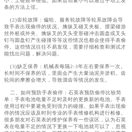
小，上链效率很低。如果运动量小可以通过手动上发
条的方法上弦。
(2)齿轮故障：偏轮、服务轮故障等轮系故障会导
致手表出现偷停的状况。擒纵叉碰叉夹板、摆梁碰游
丝外桩或外夹、擒纵叉的叉头变形碰冲击圆盘或叉头
钉与圆盘钉产生碰撞等等这些情况也都会使得手表偷
停。这些情况往往不易发现，需要仔细检查和测试才
能找出问题，解决问题。
(3)缺乏保养：机械表每隔2-3年左右要保养一次。
长时间不保养的话，里面会产生大量油泥并淤积。齿
轮间的摩擦会增大，导致溜齿等情况的发生。
二、如何预防手表偷停：石英表预防偷停比较简
单：手表电池电量不足时及时的更换新的电池。手表
使用过程中要避免受到强力的碰撞。如果手表出现偷
停的情况应该及时到专业的手表维修机构进行检修。
很多朋友对石英表的维护保养有一些误区，认为石英
表在电量不足的情况下更换一下电池就可以了，忽视